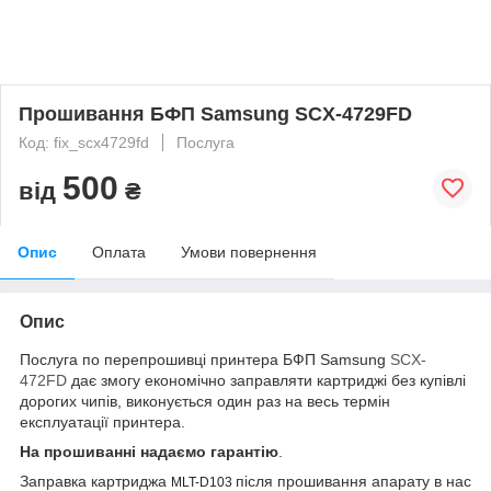
Прошивання БФП Samsung SCX-4729FD
Код: fix_scx4729fd
Послуга
500
від
₴
Опис
Оплата
Умови повернення
Опис
Послуга по перепрошивці принтера БФП Samsung
SCX-
472FD
дає змогу економічно заправляти картриджі без купівлі
дорогих чипів, виконується один раз на весь термін
експлуатації принтера.
На прошиванні надаємо гарантію
.
Заправка картриджа
після прошивання апарату в нас
MLT-D103