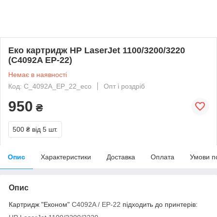
Еко картридж HP LaserJet 1100/3200/3220
(C4092A EP-22)
Немає в наявності
Код: C_4092A_EP_22_eco
Опт і роздріб
950
₴
500 ₴
від 5 шт.
Опис
Характеристики
Доставка
Оплата
Умови п
Опис
Картридж "Економ"
C4092A / EP-22
підходить до принтерів: