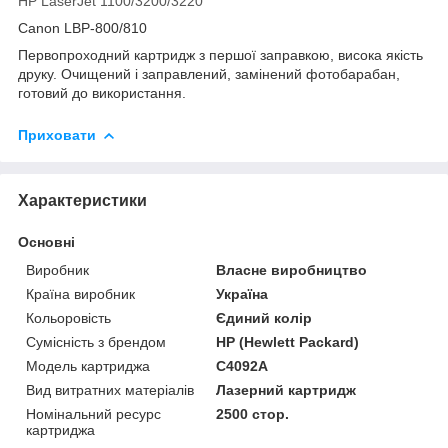
HP LaserJet 1100/3200/3220
Canon LBP-800/810
Первопроходний картридж з першої заправкою, висока якість
друку. Очищений і заправлений, замінений фотобарабан,
готовий до використання.
Приховати
Характеристики
Основні
Виробник
Власне виробництво
Країна виробник
Україна
Кольоровість
Єдиний колір
Сумісність з брендом
HP (Hewlett Packard)
Модель картриджа
C4092A
Вид витратних матеріалів
Лазерний картридж
Номінальний ресурс
2500 стор.
картриджа