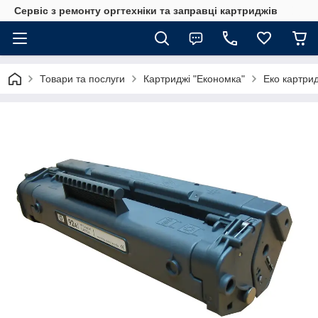
Сервіс з ремонту оргтехніки та заправці картриджів
Товари та послуги
Картриджі "Економка"
Еко картри