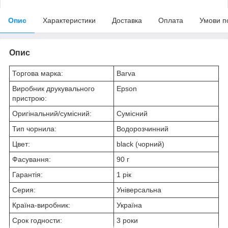
Опис
Характеристики
Доставка
Оплата
Умови п
Опис
Торгова марка:
Barva
Виробник друкувального
Epson
пристрою:
Оригінальний/сумісний:
Сумісний
Тип чорнила:
Водорозчинний
Цвет:
black (чорний)
Фасування:
90 г
Гарантія:
1 рік
Серия:
Універсальна
Країна-виробник:
Україна
Срок годности:
3 роки