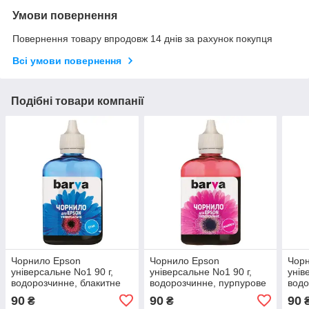
Умови повернення
Повернення товару впродовж 14 днів за рахунок покупця
Всі умови повернення
Подібні товари компанії
Чорнило Epson
Чорнило Epson
Чор
універсальне No1 90 г,
універсальне No1 90 г,
унів
водорозчинне, блакитне
водорозчинне, пурпурове
водо
Barva (EU1)
Barva
Barv
90
90
90
₴
₴