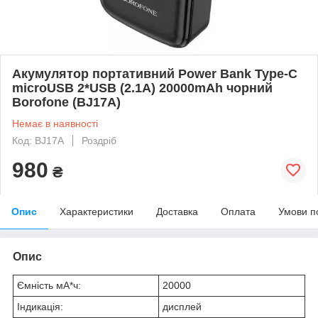
Акумулятор портативний Power Bank Type-C
microUSB 2*USB (2.1A) 20000mAh чорний
Borofone (BJ17A)
Немає в наявності
Код: BJ17A
Роздріб
980
₴
Опис
Характеристики
Доставка
Оплата
Умови п
Опис
Ємність мА*ч:
20000
Індикація:
дисплей