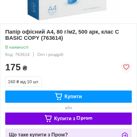
Папір офісний А4, 80 г/м2, 500 арк, клас С
BASIC COPY (763614)
В наявності
Код: 763614
Опт і роздріб
175
₴
160 ₴
від 10 шт.
Купити
або
Купити з
Що таке купити з Пром?