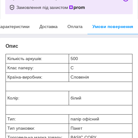
Замовлення під захистом
арактеристики
Доставка
Оплата
Умови повернення
Опис
Кількість аркушів:
500
Клас паперу:
C
Країна-виробник:
Словенія
Колір:
білий
Тип:
папір офісний
Тип упаковки:
Пакет
Торговельна марка товару:
BASIC COPY