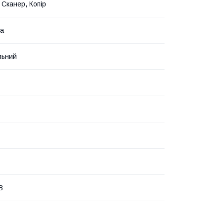
 Сканер, Копір
ва
льний
B