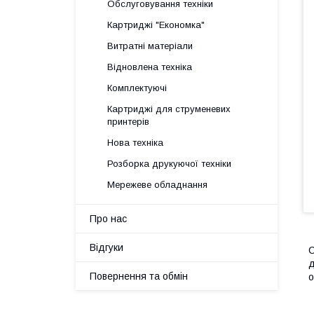
Обслуговування техніки
Картриджі "Економка"
Витратні матеріали
Відновлена техніка
Комплектуючі
Картриджі для струменевих
принтерів
Нова техніка
Розборка друкуючої техніки
Мережеве обладнання
Про нас
Відгуки
С
д
Повернення та обмін
о