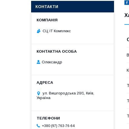
КОНТАКТИ
Х
СЦ ІТ Комплекс
В
Олександр
К
Т
ул. Вишгородська 20/1, Київ,
Україна
Т
Т
+380 (97) 763-76-64