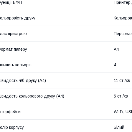
ункції БФП
Принтер,
ольоровість друку
Кольоро
лас пристрою
Персона
ормат паперу
А4
ількість кольорів
4
видкість ч/б друку (A4)
11 ст./хв
видкість кольорового друку (A4)
5 ст./хв
нтерфейси
Wi-Fi, US
олір корпусу
Білий