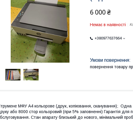
6 000 ₴
Немає в наявності
К
+380977637664
повернення товару п
трумене МФУ А4 кольорове (друк, копіювання, сканування); Одна з
руку або 8000 стор кольоровий (при 5% заповненні) Гарантія для п
бслуговування. Стан апарату близький до нового, мінімальний пробі