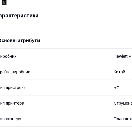
арактеристики
Основні атрибути
иробник
Hewlett P
раїна виробник
Китай
ип пристрою
БФП
ип принтера
Струмен
ип сканеру
Планшет