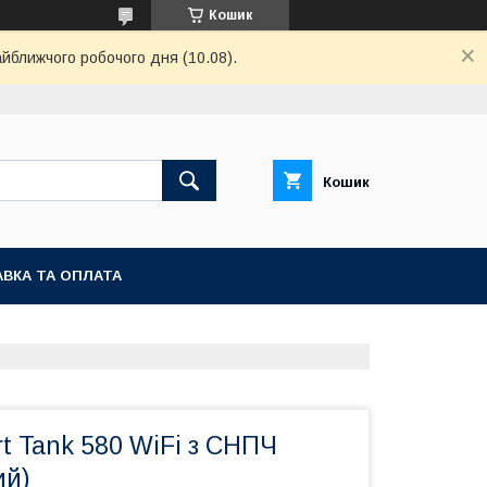
Кошик
айближчого робочого дня (10.08).
Кошик
ВКА ТА ОПЛАТА
t Tank 580 WiFi з СНПЧ
ий)