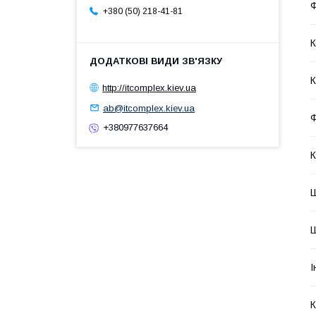
Ф
+380 (50) 218-41-81
К
К
http://itcomplex.kiev.ua
ab@itcomplex.kiev.ua
Ф
+380977637664
К
Ш
Ш
І
К