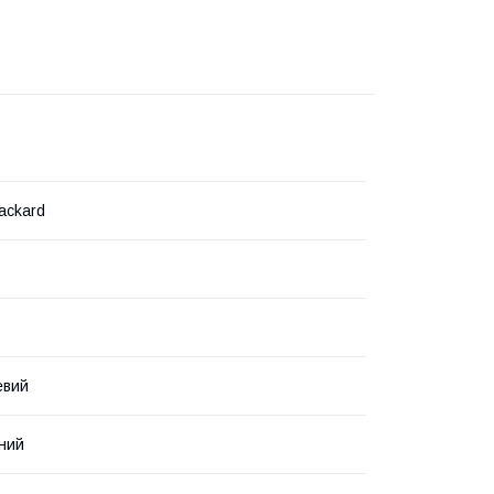
ackard
евий
ний